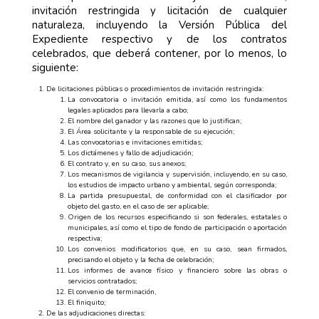
invitación restringida y licitación de cualquier
naturaleza, incluyendo la Versión Pública del
Expediente respectivo y de los contratos
celebrados, que deberá contener, por lo menos, lo
siguiente:
De licitaciones públicas o procedimientos de invitación restringida:
La convocatoria o invitación emitida, así como los fundamentos
legales aplicados para llevarla a cabo;
El nombre del ganador y las razones que lo justifican;
El Área solicitante y la responsable de su ejecución;
Las convocatorias e invitaciones emitidas;
Los dictámenes y fallo de adjudicación;
El contrato y, en su caso, sus anexos;
Los mecanismos de vigilancia y supervisión, incluyendo, en su caso,
los estudios de impacto urbano y ambiental, según corresponda;
La partida presupuestal, de conformidad con el clasificador por
objeto del gasto, en el caso de ser aplicable;
Origen de los recursos especificando si son federales, estatales o
municipales, así como el tipo de fondo de participación o aportación
respectiva;
Los convenios modificatorios que, en su caso, sean firmados,
precisando el objeto y la fecha de celebración;
Los informes de avance físico y financiero sobre las obras o
servicios contratados;
El convenio de terminación,
El finiquito;
De las adjudicaciones directas: